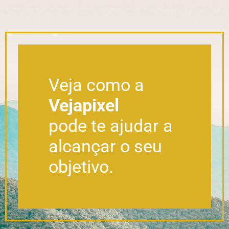
Veja como a
Vejapixel
pode te ajudar a
alcançar o seu
objetivo.