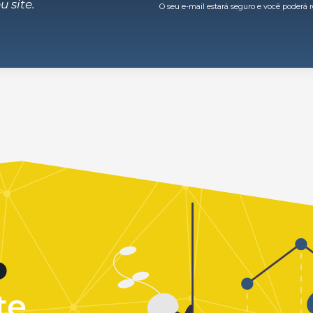
 site.
o
te