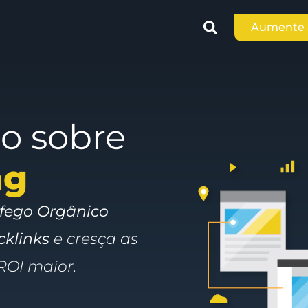
Aumente a
o sobre
ng
fego Orgânico
cklinks
e cresça as
ROI maior.