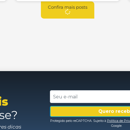
Confira mais posts
is
se?
res dicas