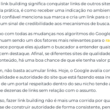
 link building significa conquistar links de outros si
Na prática, é como receber uma indicação no ambien
l confiável menciona sua marca e cria um link para o
 um sinal de credibilidade aos mecanismos de busca
 com todas as mudanças nos algoritmos do Google,
nuam sendo um dos fatores mais relevantes para o
r
ece porque eles ajudam o buscador a entender quai
em destaque. Afinal, se diferentes sites de qualidad
onteúdo, há uma boa chance de que ele tenha valor pa
, não basta acumular links. Hoje, o Google avalia con
alidade e autoridade do site que está fazendo essa i
 de um portal respeitado dentro do seu nicho tende 
e dezenas de links sem relação com o assunto.
sso, fazer link building não é mais uma corrida por q
-se de construir autoridade de forma consistente, p