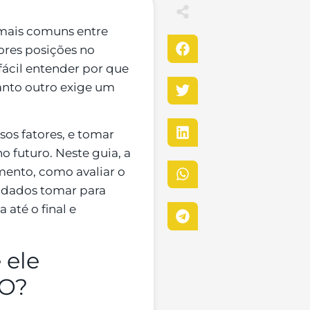
 mais comuns entre
ores posições no
fácil entender por que
anto outro exige um
sos fatores, e tomar
 futuro. Neste guia, a
imento, como avaliar o
uidados tomar para
 até o final e
 ele
EO?