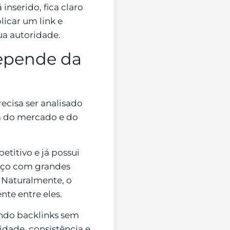
inserido, fica claro
icar um link e
a autoridade.
depende da
ecisa ser analisado
ia do mercado e do
titivo e já possui
aço com grandes
 Naturalmente, o
nte entre eles.
rando backlinks sem
idade, consistência e