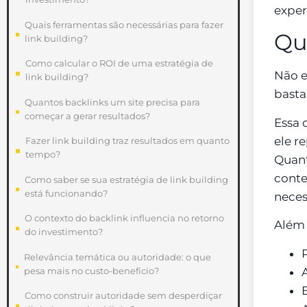
exper
Quais ferramentas são necessárias para fazer
Qu
link building?
Como calcular o ROI de uma estratégia de
Não e
link building?
basta
Quantos backlinks um site precisa para
começar a gerar resultados?
Essa 
ele r
Fazer link building traz resultados em quanto
tempo?
Quant
conte
Como saber se sua estratégia de link building
está funcionando?
neces
O contexto do backlink influencia no retorno
Além 
do investimento?
Relevância temática ou autoridade: o que
pesa mais no custo-benefício?
A
Como construir autoridade sem desperdiçar