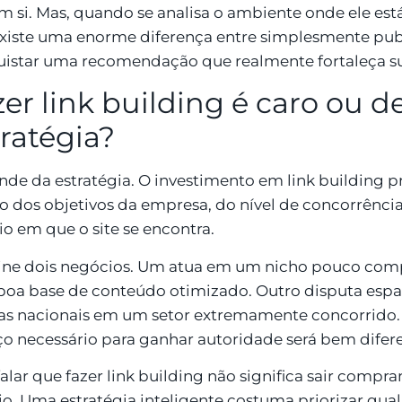
em si. Mas, quando se analisa o ambiente onde ele está 
xiste uma enorme diferença entre simplesmente publ
istar uma recomendação que realmente fortaleça su
zer link building é caro ou 
ratégia?
de da estratégia. O investimento em link building pr
o dos objetivos da empresa, do nível de concorrênc
io em que o site se encontra.
ne dois negócios. Um atua em um nicho pouco compe
oa base de conteúdo otimizado. Outro disputa esp
s nacionais em um setor extremamente concorrido.
ço necessário para ganhar autoridade será bem difere
alar que fazer link building não significa sair comp
rio. Uma estratégia inteligente costuma priorizar qual