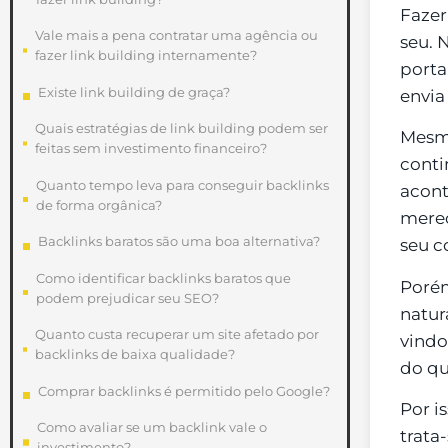
Fazer
Vale mais a pena contratar uma agência ou
seu. 
fazer link building internamente?
porta
Existe link building de graça?
envia
Quais estratégias de link building podem ser
Mesmo
feitas sem investimento financeiro?
conti
Quanto tempo leva para conseguir backlinks
acont
de forma orgânica?
merec
Backlinks baratos são uma boa alternativa?
seu c
Como identificar backlinks baratos que
Porém
podem prejudicar seu SEO?
natur
Quanto custa recuperar um site afetado por
vindo
backlinks de baixa qualidade?
do qu
Comprar backlinks é permitido pelo Google?
Por i
Como avaliar se um backlink vale o
trata
investimento?