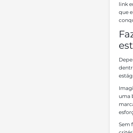
link 
que e
conqu
Fa
est
Depen
dentr
estág
Imagi
uma b
marca
esfor
Sem f
crité