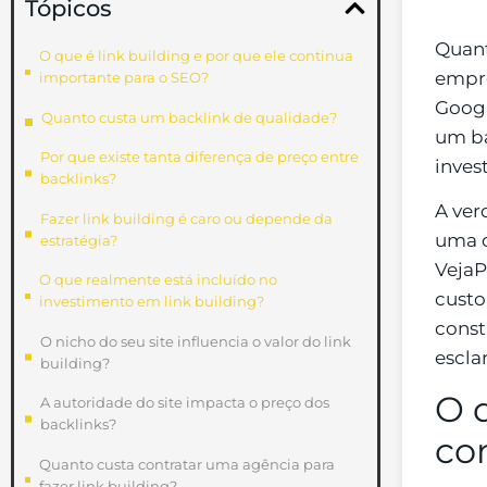
Tópicos
Quant
O que é link building e por que ele continua
empre
importante para o SEO?
Googl
Quanto custa um backlink de qualidade?
um ba
Por que existe tanta diferença de preço entre
inves
backlinks?
A ver
Fazer link building é caro ou depende da
uma d
estratégia?
VejaP
O que realmente está incluído no
custo
investimento em link building?
const
O nicho do seu site influencia o valor do link
escla
building?
O q
A autoridade do site impacta o preço dos
backlinks?
co
Quanto custa contratar uma agência para
fazer link building?