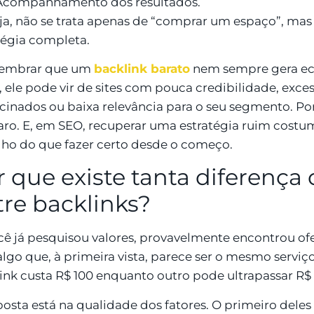
Acompanhamento dos resultados.
ja, não se trata apenas de “comprar um espaço”, ma
tégia completa.
lembrar que um
backlink barato
nem sempre gera ec
, ele pode vir de sites com pouca credibilidade, exces
cinados ou baixa relevância para o seu segmento. Po
caro. E, em SEO, recuperar uma estratégia ruim cost
lho do que fazer certo desde o começo.
r que existe tanta diferença
tre backlinks?
cê já pesquisou valores, provavelmente encontrou ofe
algo que, à primeira vista, parece ser o mesmo serviço
ink custa R$ 100 enquanto outro pode ultrapassar R$
posta está na qualidade dos fatores. O primeiro deles 