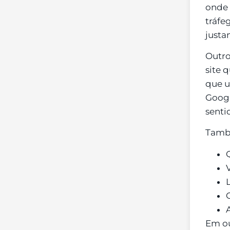
onde 
tráfe
justa
Outro
site 
que u
Googl
senti
Tamb
Em ou