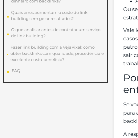
dinheiro com backlinks?
Ou se
Quais erros aumentam o custo do link
estra
building sem gerar resultados?
Vale 
O que analisar antes de contratar um serviço
de link building?
casos
patro
Fazer link building com a VejaPixel: como
obter backlinks com qualidade, procedência e
sair 
excelente custo-benefício?
traba
FAQ
Po
en
Se vo
para 
backl
A res