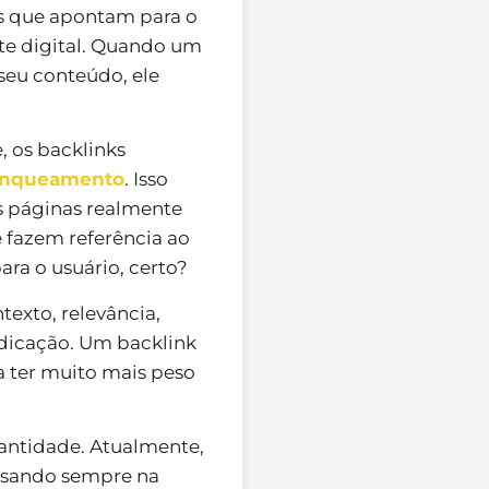
tes que apontam para o
te digital. Quando um
 seu conteúdo, ele
.
 os backlinks
anqueamento
. Isso
s páginas realmente
e fazem referência ao
ra o usuário, certo?
texto, relevância,
ndicação. Um backlink
a ter muito mais peso
uantidade. Atualmente,
ensando sempre na