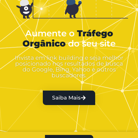
Aumente o
Tráfego
Orgânico
do seu site
Invista em link building e seja melhor
posicionado nos resultados de busca
do Google, Bing, Yahoo e outros
buscadores.
Saiba Mais