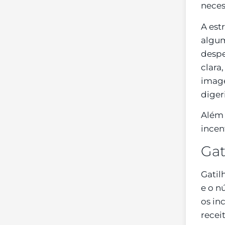
neces
A est
algu
despe
clara,
image
digeri
Além 
incen
Gat
Gatil
e o n
os in
recei