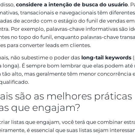
disso,
considere a intenção de busca do usuário
. 
mativas, transacionais e navegacionais têm diferente
sadas de acordo com o estágio do funil de vendas em
tra. Por exemplo, palavras-chave informativas são ide
antes no topo do funil, enquanto palavras-chave trans
zes para converter leads em clientes.
is, não subestime o poder das
long-tail keywords
(
 longa). É sempre bom lembrar que elas podem até
 tão alto, mas geralmente têm menor concorrência 
qualificado.
is são as melhores práticas 
stas que engajam?
criar listas que engajam, você terá que combinar estra
iramente, é essencial que suas listas sejam interess