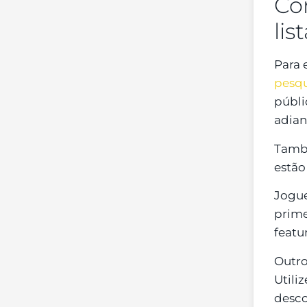
Co
lis
Para 
pesqu
públi
adian
També
estão
Jogue
prime
featu
Outro
Utili
desco