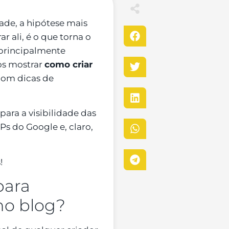
ade, a hipótese mais
r ali, é o que torna o
 principalmente
os mostrar
como criar
 com dicas de
ara a visibilidade das
s do Google e, claro,
!
 para
no blog?