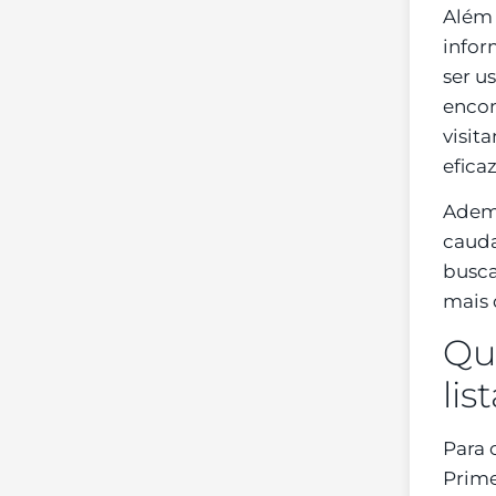
Além 
infor
ser u
encon
visit
efica
Adema
cauda
busca
mais 
Qua
li
Para 
Prime