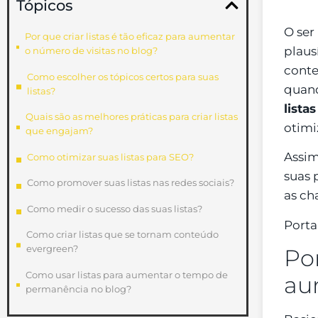
Tópicos
O ser
Por que criar listas é tão eficaz para aumentar
plaus
o número de visitas no blog?
conte
Como escolher os tópicos certos para suas
quand
listas?
listas
Quais são as melhores práticas para criar listas
otimi
que engajam?
Assim
Como otimizar suas listas para SEO?
suas 
Como promover suas listas nas redes sociais?
as ch
Como medir o sucesso das suas listas?
Portan
Como criar listas que se tornam conteúdo
evergreen?
Por
Como usar listas para aumentar o tempo de
au
permanência no blog?