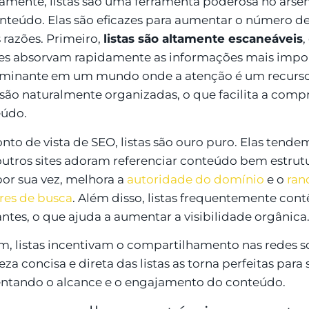
amente, listas são uma ferramenta poderosa no arsen
nteúdo. Elas são eficazes para aumentar o número de 
s razões. Primeiro,
listas são altamente escaneáveis
,
res absorvam rapidamente as informações mais import
minante em um mundo onde a atenção é um recurso 
s são naturalmente organizadas, o que facilita a com
eúdo.
nto de vista de SEO, listas são ouro puro. Elas tendem
outros sites adoram referenciar conteúdo bem estrut
 por sua vez, melhora a
autoridade do domínio
e o
ran
es de busca
. Além disso, listas frequentemente con
antes, o que ajuda a aumentar a visibilidade orgânica
im, listas incentivam o compartilhamento nas redes soc
eza concisa e direta das listas as torna perfeitas par
tando o alcance e o engajamento do conteúdo.