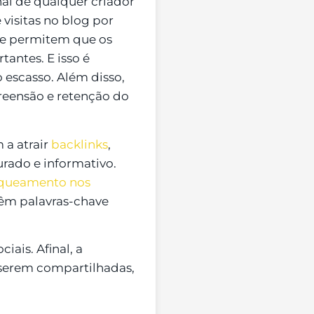
al de qualquer criador
visitas no blog por
 e permitem que os
antes. E isso é
escasso. Além disso,
preensão e retenção do
 a atrair
backlinks
,
urado e informativo.
queamento nos
têm palavras-chave
.
iais. Afinal, a
a serem compartilhadas,