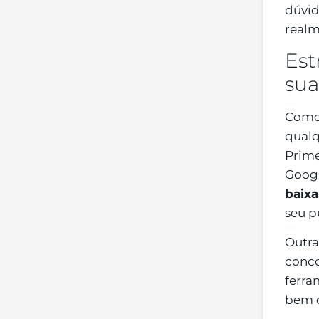
dúvida
realm
Est
sua
Como 
qualq
Prime
Googl
baixa
seu p
Outra
conco
ferra
bem c