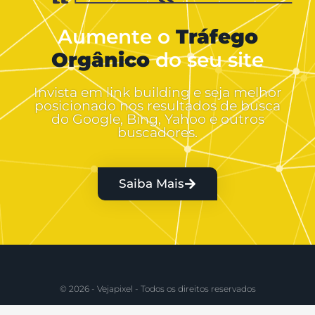
Aumente o
Tráfego
Orgânico
do seu site
Invista em link building e seja melhor
posicionado nos resultados de busca
do Google, Bing, Yahoo e outros
buscadores.
Saiba Mais
© 2026 - Vejapixel - Todos os direitos reservados