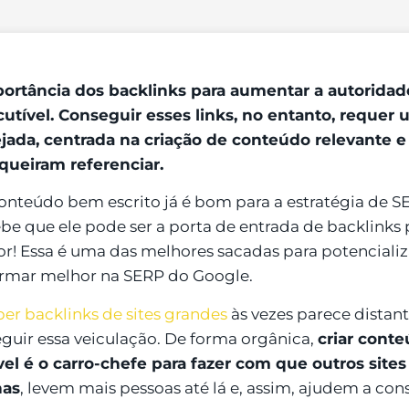
ortância dos backlinks para aumentar a autorida
cutível. Conseguir esses links, no entanto, requer
jada, centrada na criação de conteúdo relevante e
 queiram referenciar.
nteúdo bem escrito já é bom para a estratégia de S
be que ele pode ser a porta de entrada de backlinks p
r! Essa é uma das melhores sacadas para potencializa
rmar melhor na SERP do Google.
er backlinks de sites grandes
às vezes parece distan
guir essa veiculação. De forma orgânica,
criar conte
vel é o carro-chefe para fazer com que outros site
nas
, levem mais pessoas até lá e, assim, ajudem a cons