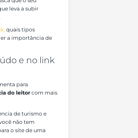
busca que o seu
que leva a subir
.
k,
quais tipos
der a importância de
údo e no link
amenta para
a do leitor
com mais
ência de turismo e
 você não tem
para o site de uma