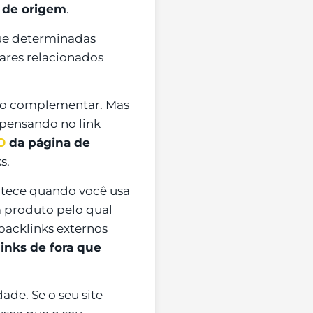
 de origem
.
 que determinadas
gares relacionados
údo complementar. Mas
 pensando no link
O
da página de
s.
ntece quando você usa
m produto pelo qual
 backlinks externos
links de fora que
ade. Se o seu site