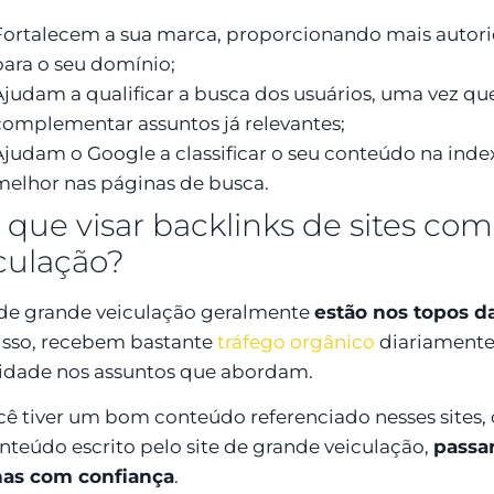
Fortalecem a sua marca, proporcionando mais autor
para o seu domínio;
Ajudam a qualificar a busca dos usuários, uma vez q
complementar assuntos já relevantes;
Ajudam o Google a classificar o seu conteúdo na inde
melhor nas páginas de busca.
 que visar backlinks de sites co
culação?
 de grande veiculação geralmente
estão nos topos d
sso, recebem bastante
tráfego orgânico
diariamente
idade nos assuntos que abordam.
cê tiver um bom conteúdo referenciado nesses sites, o 
nteúdo escrito pelo site de grande veiculação,
passar
nas com confiança
.