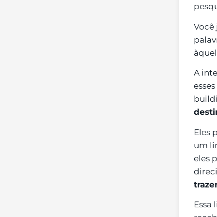
pesqu
Você 
palav
àquel
A int
esses
build
desti
Eles 
um li
eles 
direc
traze
Essa 