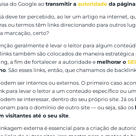
isa do Google ao
transmitir a
autoridade
da página
já deve ter percebido, ao ler um artigo na internet,
ras ou termos têm links direcionando para outros lu
a marcação, certo?
enção geralmente é levar o leitor para algum conte
 links também são colocados de maneira estratégica
ing, a fim de fortalecer a autoridade e
melhorar o
SE
no
. São esses links, então, que chamamos de backlink
podem ser internos ou externos. O primeiro caso aco
nk para levar o leitor a um conteúdo específico ou u
podem se interessar, dentro do seu próprio site. Já os
ionam para o domínio de outro site — ou seja, são os
m visitantes até o seu site
.
linkagem externa é essencial para a criação de autorid