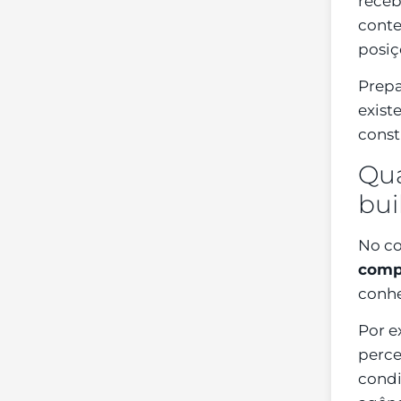
receb
conte
posiç
Prep
exist
const
Qua
bui
No co
compl
conhe
Por e
perce
condi