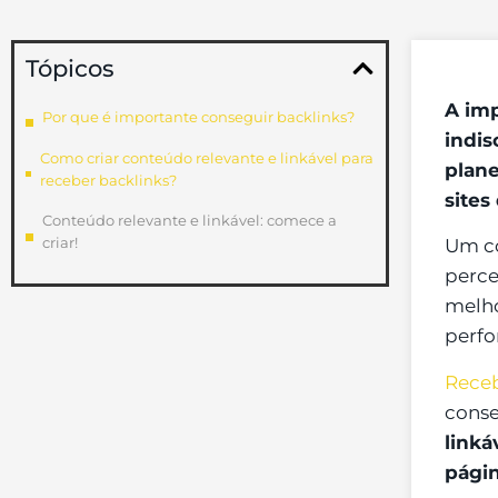
Tópicos
A imp
Por que é importante conseguir backlinks?
indis
Como criar conteúdo relevante e linkável para
plane
receber backlinks?
sites
Conteúdo relevante e linkável: comece a
criar!
Um co
perce
melho
perfo
Receb
conse
linká
pági