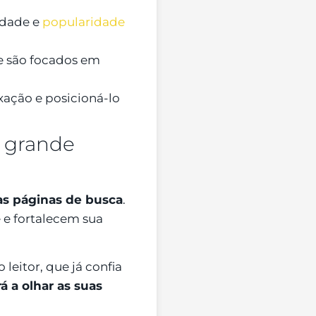
idade e
popularidade
ue são focados em
xação e posicioná-lo
m grande
as páginas de busca
.
 e fortalecem sua
leitor, que já confia
á a olhar as suas