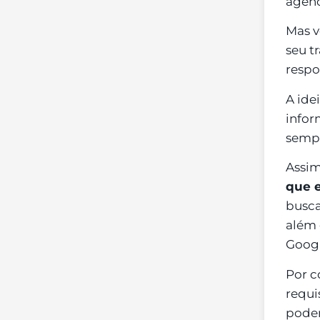
agênc
Mas v
seu t
respo
A ide
infor
sempr
Assi
que e
busca
além 
Googl
Por c
requi
podem