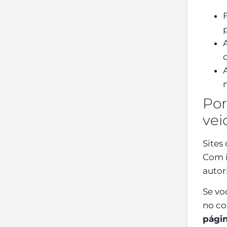
Por
vei
Sites
Com i
autor
Se vo
no co
pági