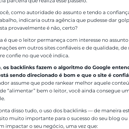
ia parceira que realiza esse passeio.
ocê, como autoridade do assunto e tendo a confiança
rabalho, indicaria outra agência que pudesse dar gol
sta provavelmente é não, certo?
ia é que o leitor permaneça com interesse no assunt
mações em outros sites confiáveis e de qualidade, de
e confie no que você indica.
m,
os backlinks fazem o algoritmo do Google enten
stá sendo direcionado é bom e que o site é confiá
dor assume que pode rankear melhor aquele conteúd
de “alimentar” bem o leitor, você ainda consegue 
e.
onta disso tudo, o uso dos backlinks — de maneira e
sito muito importante para o sucesso do seu blog ou 
 impactar o seu negócio, uma vez que: