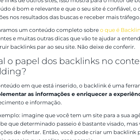
e links de outros sites, isso mostra para o motor de 
údo é bom e relevante e que o seu site é confiável, o 
ões nos resultados das buscas e receber mais tráfego
aramos um conteúdo completo sobre
o que é Backlin
entes e muitas outras dicas que vão te ajudar a enten
ruir backlinks par ao seu site. Não deixe de conferir.
l o papel dos backlinks no conte
lding?
nteúdo em que está inserido, o backlink é uma ferr
ementar as informações e enriquecer a experiênci
cimento e informação.
xemplo: imagine que você tem um site para a sua ag
be que determinado passeio é bastante visado, mas
ções de ofertar. Então, você pode criar um backlink 