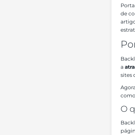
Porta
de co
artig
estra
Po
Backl
a
atr
sites
Agora
como 
O q
Backl
págin